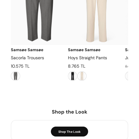
Samsøe Samsøe
Samsøe Samsøe
Samsø
Sacorla Trousers
Hoys Straight Pants
Julia T
10.575 TL
8.765 TL
8.065 T
Shop the Look
Shop The Look