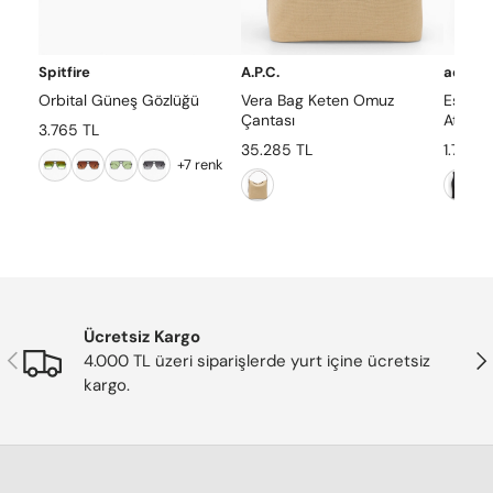
Spitfire
A.P.C.
adidas 
Orbital Güneş Gözlüğü
Vera Bag Keten Omuz
Essent
Çantası
Atlet
3.765 TL
35.285 TL
1.799 T
+7 renk
Ücretsiz Kargo
Önceki
Son
4.000 TL üzeri siparişlerde yurt içine ücretsiz
kargo.