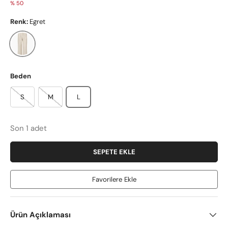
% 50
Renk:
Egret
Egret
Beden
S
M
L
Son 1 adet
SEPETE EKLE
Favorilere Ekle
Ürün Açıklaması