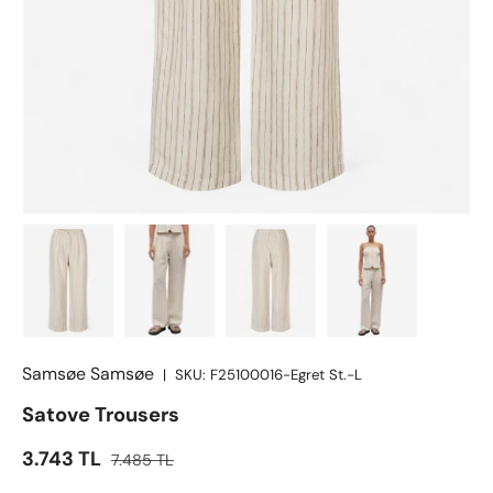
Samsøe Samsøe
|
SKU:
F25100016-Egret St.-L
Satove Trousers
İndirimli fiyat
Satış fiyatı
3.743 TL
7.485 TL