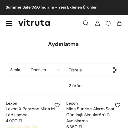
m -
Summer Sale %50 İndirim - Yeni Eklenen Ürünler
İçeriğe atla
Menü
Ara
Giriş
Sep
Ara
Gönder
Aydınlatma
Filtrele
Sırala:
Önerilen
2 ürün
Lexon
Lexon
Lexon X Pantone Mina M
Mina Sunrise Alarm Saatli
Led Lamba
Gün Işığı Simulatörü &
4.900 TL
Aydınlatma
R
6.350 TL