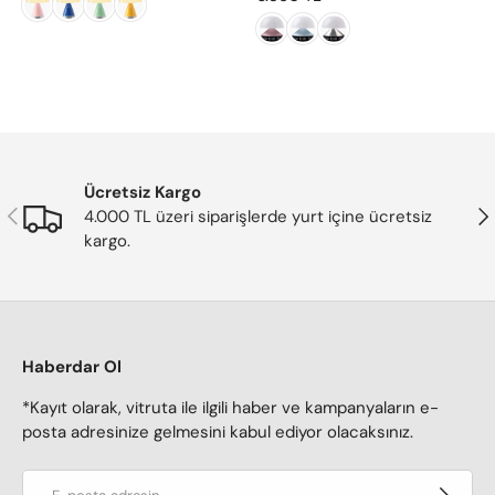
E
R
G
E
U
G
L
U
A
L
R
A
P
R
R
P
I
R
Ücretsiz Kargo
Önceki
Son
C
I
4.000 TL üzeri siparişlerde yurt içine ücretsiz
E
C
kargo.
4
E
.
6
9
.
0
3
0
5
Haberdar Ol
T
0
L
T
*Kayıt olarak, vitruta ile ilgili haber ve kampanyaların e-
L
posta adresinize gelmesini kabul ediyor olacaksınız.
E-posta adresi
Kaydol