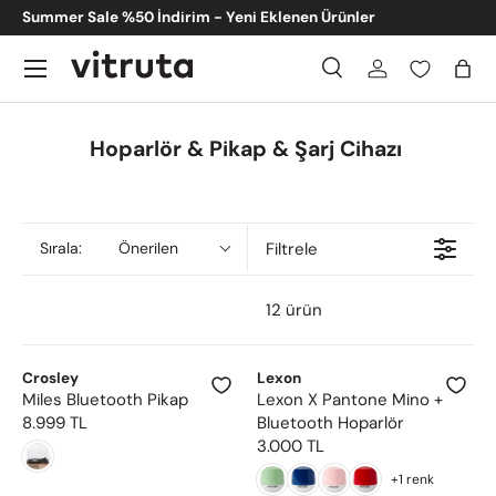
Summer Sale %50 İndirim - Yeni Eklenen Ürünler
İçeriğe atla
Menü
Ara
Giriş
Sep
Ara
Gönder
Hoparlör & Pikap & Şarj Cihazı
Filtrele
Sırala:
Önerilen
12 ürün
Crosley
Lexon
Miles Bluetooth Pikap
Lexon X Pantone Mino +
8.999 TL
Bluetooth Hoparlör
R
3.000 TL
E
R
G
E
+1 renk