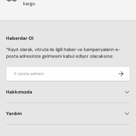
C
1
kargo.
L
E
.
3
8
.
0
0
0
0
T
Haberdar Ol
0
L
T
*Kayıt olarak, vitruta ile ilgili haber ve kampanyaların e-
L
posta adresinize gelmesini kabul ediyor olacaksınız.
E-posta adresi
Kaydol
Hakkımızda
Yardım