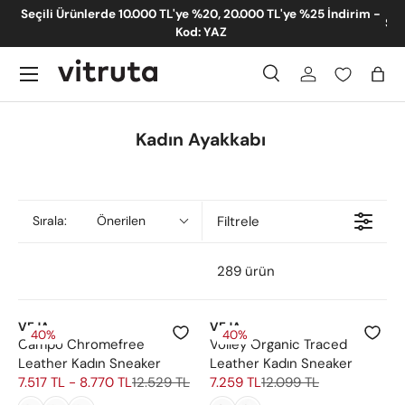
im -
Summer Sale %50 İndirim - Yeni Eklenen Ürünler
İçeriğe atla
Menü
Ara
Giriş
Sep
Ara
Gönder
Kadın Ayakkabı
Filtrele
Sırala:
Önerilen
289 ürün
VEJA
VEJA
40%
40%
Campo Chromefree
Volley Organic Traced
Leather Kadın Sneaker
Leather Kadın Sneaker
7.517 TL - 8.770 TL
12.529 TL
7.259 TL
12.099 TL
R
R