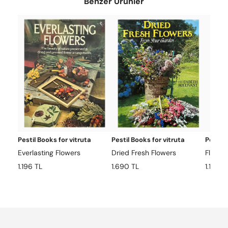
Benzer Ürünler
Pestil Books for vitruta
Pestil Books for vitruta
Pestil 
Everlasting Flowers
Dried Fresh Flowers
Flower
1.196 TL
1.690 TL
1.144 T