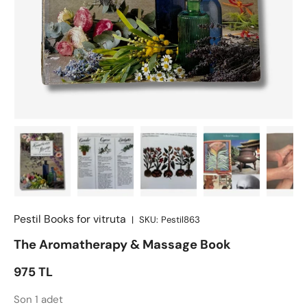
Pestil Books for vitruta
|
SKU:
Pestil863
The Aromatherapy & Massage Book
Satış fiyatı
975 TL
Son 1 adet