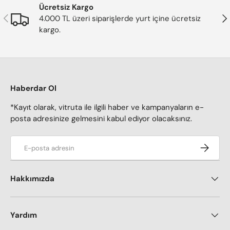
Ücretsiz Kargo
Önceki
Son
4.000 TL üzeri siparişlerde yurt içine ücretsiz
kargo.
Haberdar Ol
*Kayıt olarak, vitruta ile ilgili haber ve kampanyaların e-
posta adresinize gelmesini kabul ediyor olacaksınız.
E-posta adresi
Kaydol
Hakkımızda
Yardım