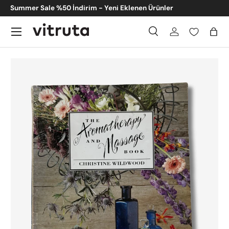
Summer Sale %50 İndirim - Yeni Eklenen Ürünler
İçeriğe atla
Menü
Ara
Giriş
Sep
Ara
Gönder
Translation missing: tr.accessibility.skip_to_product_info