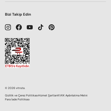
Bizi Takip Edin
Instagram
Facebook
YouTube
TikTok
Pinterest
© 2026
vitruta
.
Gizlilik ve Çerez Politikası
Hizmet Şartları
KVKK Aydınlatma Metni
Para İade Politikası