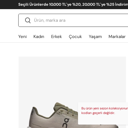
Seçili Ürünlerde 10.000 TL'ye %20, 20.000 TL'ye %25 İndiri
İçeriğe atla
Ara
Gönder
Yeni
Kadın
Erkek
Çocuk
Yaşam
Markalar
Translation missing: tr.accessibility.skip_to_produ
Bu ürün yeni sezon koleksiyonuna
kodları geçerli değildir.