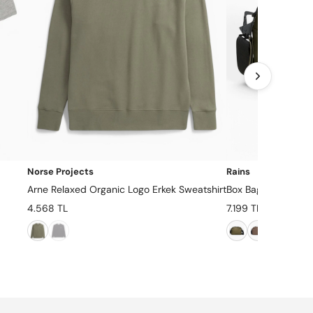
Norse Projects
Rains
Arne Relaxed Organic Logo Erkek Sweatshirt
Box Bag Omuz Çant
4.568 TL
7.199 TL