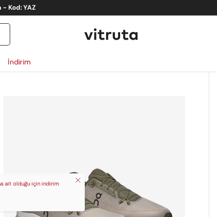
m - Kod: YAZ
İndirim
ct_info
Kapat
 ait olduğu için indirim