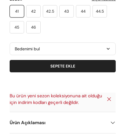
41
42
42.5
43
44
44.5
45
46
Bedenimi bul
SEPETE EKLE
Bu ürün yeni sezon koleksiyonuna ait olduğu
Kapat
için indirim kodları geçerli değildir.
Ürün Açıklaması