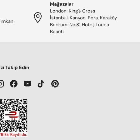
Mağazalar
London: King’s Cross
İstanbul: Kanyon, Pera, Karaköy
 imkanı
Bodrum: No:81 Hotel, Lucca
Beach
izi Takip Edin
Instagram
Facebook
YouTube
TikTok
Pinterest