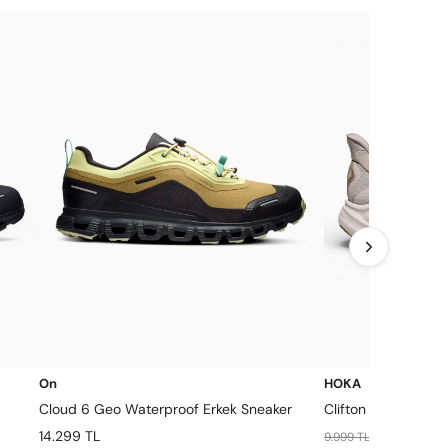
On
HOKA
Cloud 6 Geo Waterproof Erkek Sneaker
Clifton 10 Erkek Sn
14.299 TL
6.999 TL
9.999 TL