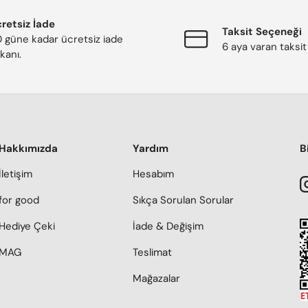
retsiz İade
Taksit Seçeneği
 güne kadar ücretsiz iade
6 aya varan taksit
kanı.
Hakkımızda
Yardım
B
İletişim
Hesabım
for good
Sıkça Sorulan Sorular
Hediye Çeki
İade & Değişim
MAG
Teslimat
Mağazalar