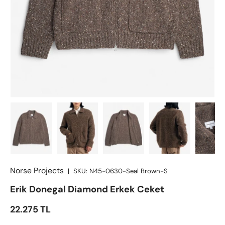
Norse Projects
|
SKU:
N45-0630-Seal Brown-S
Erik Donegal Diamond Erkek Ceket
Satış fiyatı
22.275 TL