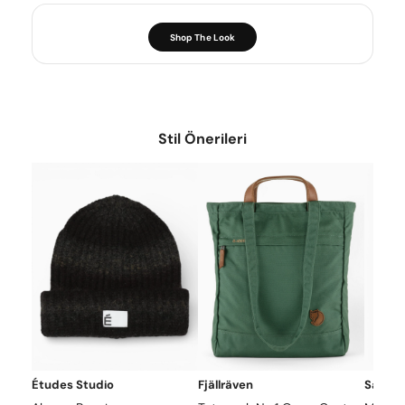
Shop The Look
Stil Önerileri
Études Studio
Fjällräven
Samsø