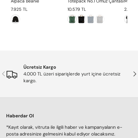
Alpaca Beanie
Totepack No.1 Omuz Çantası
Majan 
7.925 TL
10.579 TL
2.891 
Ücretsiz Kargo
Önceki
Son
4.000 TL üzeri siparişlerde yurt içine ücretsiz
kargo.
Haberdar Ol
*Kayıt olarak, vitruta ile ilgili haber ve kampanyaların e-
posta adresinize gelmesini kabul ediyor olacaksınız.