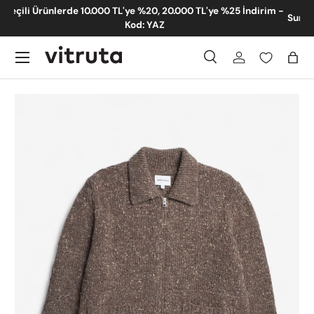
m -
Summer Sale %50 İndirim - Yeni Eklenen Ürünler
İçeriğe atla
Menü
Ara
Giriş
Sep
Ara
Gönder
Translation missing: tr.accessibility.skip_to_product_info