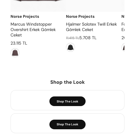
Norse Projects
Norse Projects
Norse 
Marcus Windstopper
Hjalmer Solotex Twill Erkek
Folke 
Overshirt Erkek Gömlek
Gömlek Ceket
Erkek 
Ceket
5.708 TL
20.265
11.415 TL
23.115 TL
Shop the Look
Shop The Look
Shop The Look