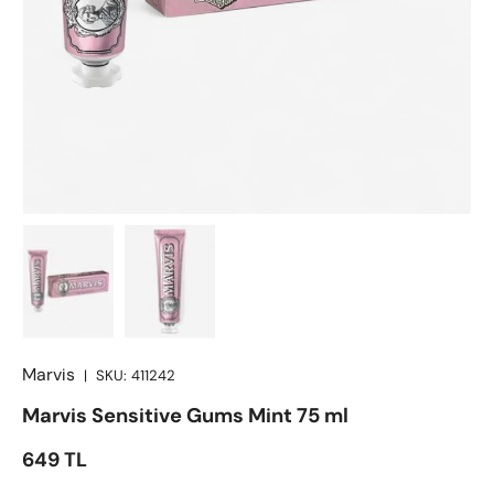
Marvis
|
SKU:
411242
Marvis Sensitive Gums Mint 75 ml
Satış fiyatı
649 TL