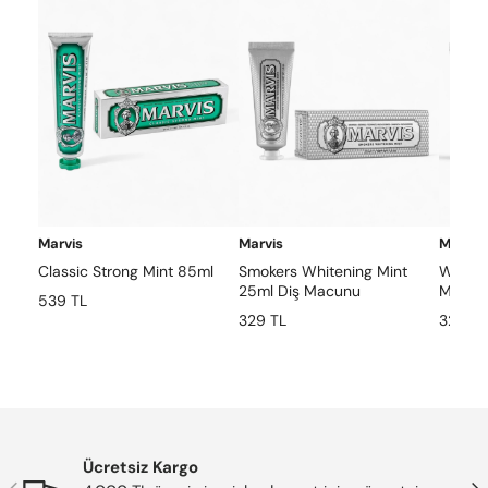
Marvis
Marvis
Marvis
Classic Strong Mint 85ml
Smokers Whitening Mint
Whiten
25ml Diş Macunu
Macun
539 TL
329 TL
329 TL
Ücretsiz Kargo
Önceki
Son