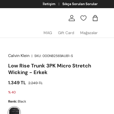
İletişim
Sıkça Sorulan Sorular
Giriş
Sepet
MAG
Gift Card
Mağazalar
Calvin Klein
|
SKU:
000NB2569AUB1-S
Low Rise Trunk 3PK Micro Stretch
Wicking - Erkek
İndirimli fiyat
Satış fiyatı
1.349 TL
2.249 TL
% 40
Renk:
Black
Black