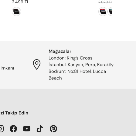
2.499 TL
1.217 TL
2.029 TL
Mağazalar
London: King’s Cross
İstanbul: Kanyon, Pera, Karaköy
 imkanı
Bodrum: No:81 Hotel, Lucca
Beach
izi Takip Edin
Instagram
Facebook
YouTube
TikTok
Pinterest