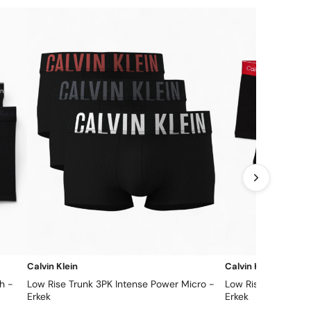
Calvin Klein
Calvin Klein
h -
Low Rise Trunk 3PK Intense Power Micro -
Low Rise Trunk 3PK
Erkek
Erkek