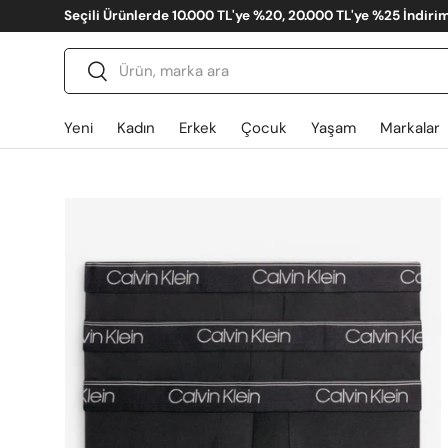
Summer Sale %50 İndirim - Yeni Eklenen Ürünler
İçeriğe atla
Ara
Gönder
Yeni
Kadın
Erkek
Çocuk
Yaşam
Markalar
Translation missing: tr.accessibility.skip_to_produ