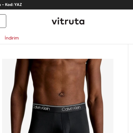
İndirim
ct_info