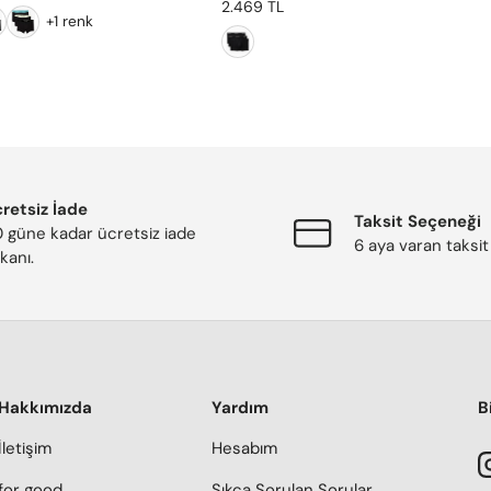
2.469 TL
+1 renk
retsiz İade
Taksit Seçeneği
 güne kadar ücretsiz iade
6 aya varan taksit
kanı.
Hakkımızda
Yardım
B
İletişim
Hesabım
for good
Sıkça Sorulan Sorular