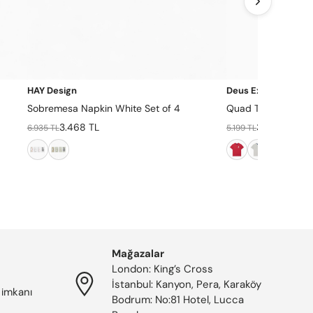
HAY Design
Deus Ex Machina
Sobremesa Napkin White Set of 4
Quad Tee
3.468 TL
3.639 TL
6.935 TL
5.199 TL
Mağazalar
London: King’s Cross
İstanbul: Kanyon, Pera, Karaköy
 imkanı
Bodrum: No:81 Hotel, Lucca