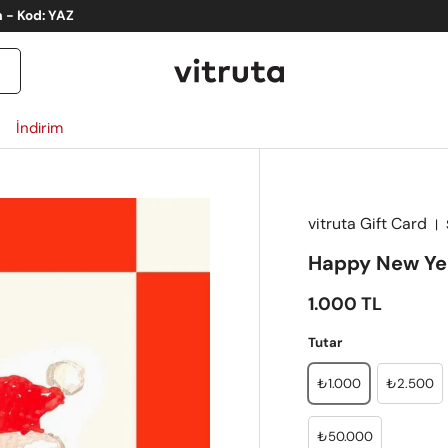
Summer Sale %50 İndi
İndirim
vitruta Gift Card
|
ct_info
Happy New Yea
Satış fiyatı
1.000 TL
Tutar
₺1.000
₺2.500
₺50.000