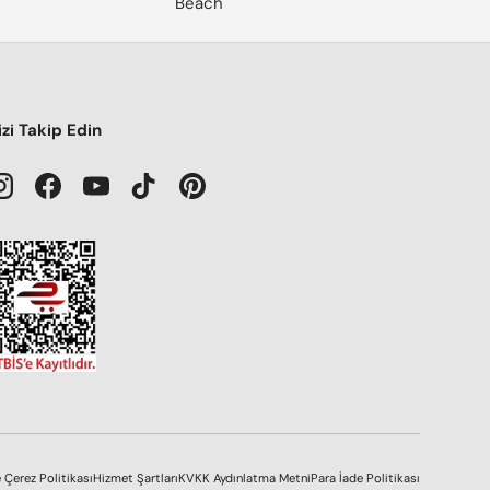
Beach
izi Takip Edin
Instagram
Facebook
YouTube
TikTok
Pinterest
e Çerez Politikası
Hizmet Şartları
KVKK Aydınlatma Metni
Para İade Politikası