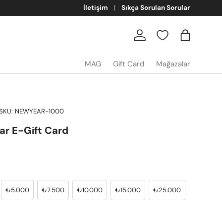
rim - Yeni Eklenen Ürünler
İletişim
Sıkça Sorulan Sorular
Giriş
Sepet
MAG
Gift Card
Mağazalar
SKU:
NEWYEAR-1000
r E-Gift Card
₺5.000
₺7.500
₺10.000
₺15.000
₺25.000