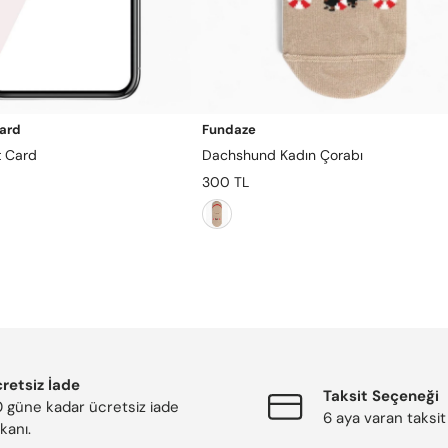
Card
Fundaze
t Card
Dachshund Kadın Çorabı
300 TL
retsiz İade
Taksit Seçeneği
 güne kadar ücretsiz iade
6 aya varan taksit
kanı.