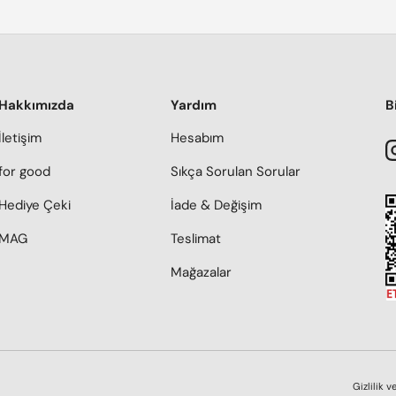
Hakkımızda
Yardım
B
İletişim
Hesabım
for good
Sıkça Sorulan Sorular
Hediye Çeki
İade & Değişim
MAG
Teslimat
Mağazalar
Gizlilik v