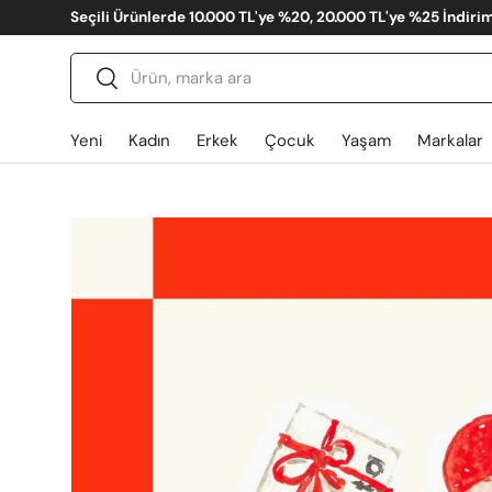
20.000 TL'ye %25 İndirim - Kod: YAZ
İçeriğe atla
Ara
Gönder
Yeni
Kadın
Erkek
Çocuk
Yaşam
Markalar
Translation missing: tr.accessibility.skip_to_produ