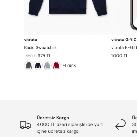
vitruta
vitruta Gift 
Basic Sweatshirt
vitruta E-Gif
975 TL
1.000 TL
1.950 TL
+1 renk
Ücretsiz Kargo
Üc
4.000 TL üzeri siparişlerde yurt
30
içine ücretsiz kargo.
im