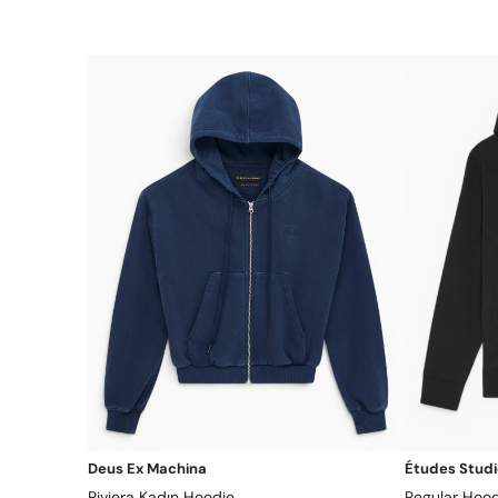
Deus Ex Machina
Études Stud
Riviera Kadın Hoodie
Regular Hoo