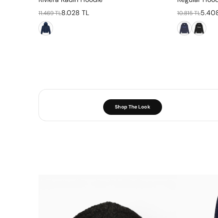
8.028 TL
5.40
11.469 TL
10.815 TL
Shop The Look