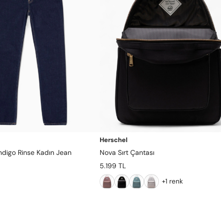
Herschel
Indigo Rinse Kadın Jean
Nova Sırt Çantası
5.199 TL
+1 renk