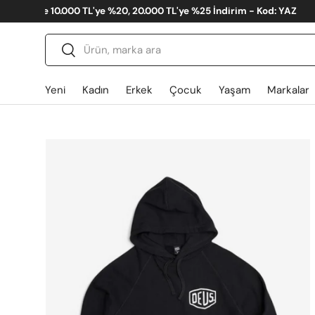
Summer Sale %50 İndirim - Yeni Eklenen Ürünler
İçeriğe atla
Ara
Gönder
Yeni
Kadın
Erkek
Çocuk
Yaşam
Markalar
Translation missing: tr.accessibility.skip_to_produ