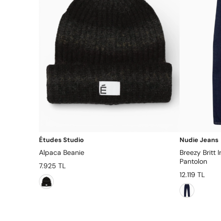
Études Studio
Nudie Jeans
Alpaca Beanie
Breezy Britt 
Pantolon
7.925 TL
12.119 TL