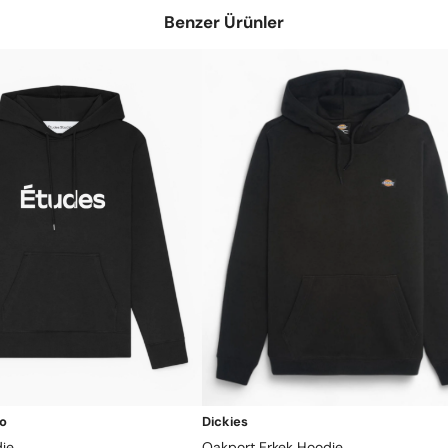
Benzer Ürünler
io
Dickies
die
Oakport Erkek Hoodie