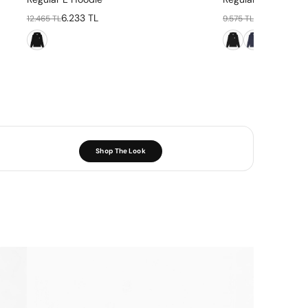
6.233 TL
4.788 TL
12.465 TL
9.575 TL
Shop The Look