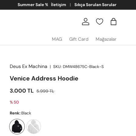
İletişim
Sıkça Sorulan Sorular
Giriş
Sepet
MAG
Gift Card
Mağazalar
Deus Ex Machina
|
SKU:
DMW48675C-Black-S
Venice Address Hoodie
İndirimli fiyat
Satış fiyatı
3.000 TL
5.999 TL
% 50
Renk:
Black
Grey Marle
Black