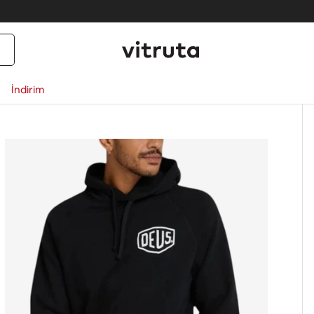
İndirim
ct_info