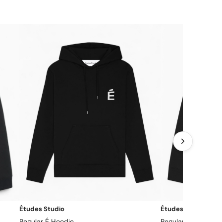
Études Studio
Études Studio
Regular É Hoodie
Regular É LOGO Ho