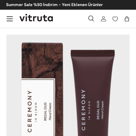
Summer Sale %50 İndirim - Yeni Eklenen Ürünler
İçeriğe atla
Menü
Ara
Giriş
Sep
Ara
Gönder
Translation missing: tr.accessibility.skip_to_product_info