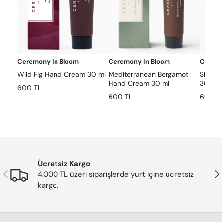
Ceremony In Bloom
Ceremony In Bloom
Ceremo
Wild Fig Hand Cream 30 ml
Mediterranean Bergamot
Simpl
Hand Cream 30 ml
30 ml
600 TL
600 TL
600 T
Ücretsiz Kargo
Önceki
Son
4.000 TL üzeri siparişlerde yurt içine ücretsiz
kargo.