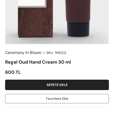
Ceremony In Bloom
|
SKU:
TM0212
Regal Oud Hand Cream 30 ml
Satış fiyatı
600 TL
SEPETE EKLE
Favorilere Ekle