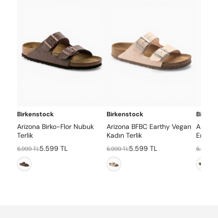
Birkenstock
Birkenstock
Birken
Arizona Birko-Flor Nubuk
Arizona BFBC Earthy Vegan
Arizon
Terlik
Kadın Terlik
Erkek T
5.599 TL
5.599 TL
6.999 TL
6.999 TL
6.999 T