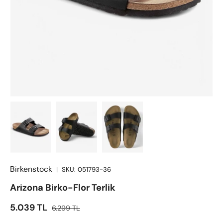
Birkenstock
|
SKU:
051793-36
Arizona Birko-Flor Terlik
İndirimli fiyat
Satış fiyatı
5.039 TL
6.299 TL