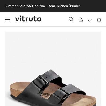
m -
Summer Sale %50 İndirim - Yeni Eklenen Ürünler
İçeriğe atla
Menü
Ara
Giriş
Sep
Ara
Gönder
Translation missing: tr.accessibility.skip_to_product_info