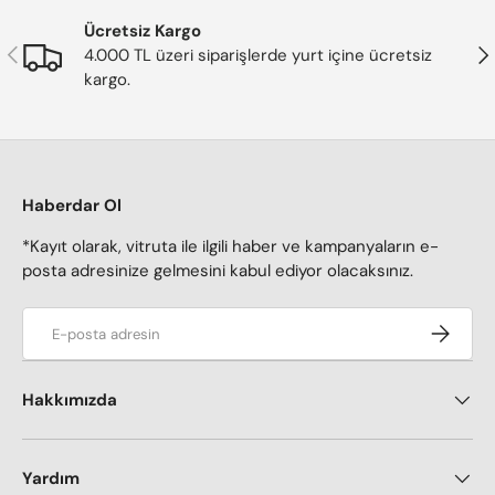
Ücretsiz Kargo
Önceki
Son
4.000 TL üzeri siparişlerde yurt içine ücretsiz
kargo.
Haberdar Ol
*Kayıt olarak, vitruta ile ilgili haber ve kampanyaların e-
posta adresinize gelmesini kabul ediyor olacaksınız.
E-posta adresi
Kaydol
Hakkımızda
Yardım