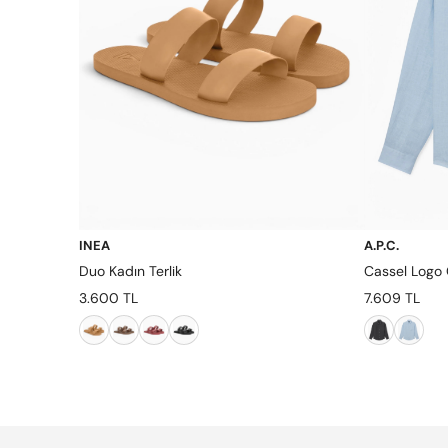
INEA
A.P.C.
Duo Kadın Terlik
Cassel Logo
3.600 TL
7.609 TL