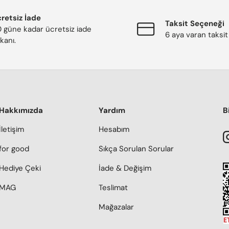
retsiz İade
Taksit Seçeneği
 güne kadar ücretsiz iade
6 aya varan taksit
kanı.
Hakkımızda
Yardım
B
İletişim
Hesabım
for good
Sıkça Sorulan Sorular
Hediye Çeki
İade & Değişim
MAG
Teslimat
Mağazalar