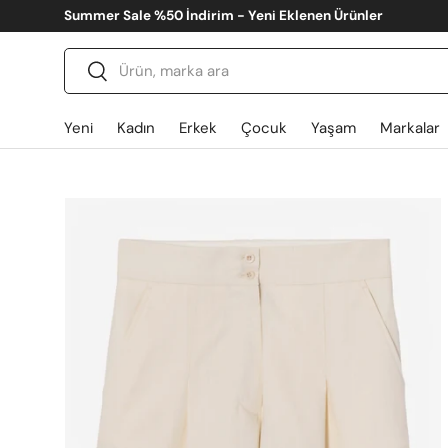
Summer Sale %50 İndirim - Yeni Eklenen Ürünler
İçeriğe atla
Ara
Gönder
Yeni
Kadın
Erkek
Çocuk
Yaşam
Markalar
Translation missing: tr.accessibility.skip_to_produ