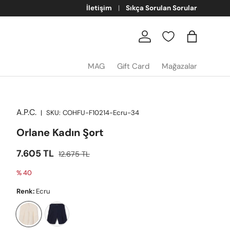
İletişim
Sıkça Sorulan Sorular
Giriş
Sepet
MAG
Gift Card
Mağazalar
A.P.C.
|
SKU:
COHFU-F10214-Ecru-34
Orlane Kadın Şort
İndirimli fiyat
Satış fiyatı
7.605 TL
12.675 TL
% 40
Renk:
Ecru
Dark Navy
Ecru