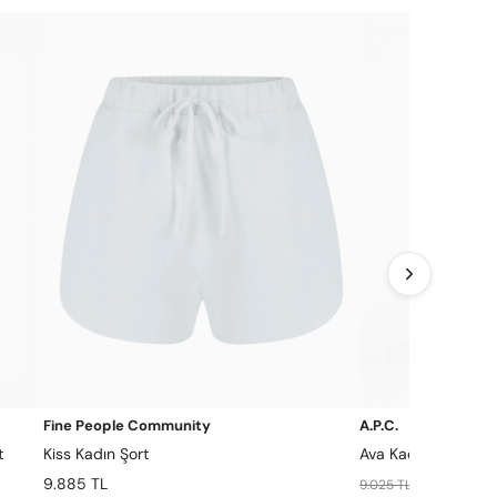
Fine People Community
A.P.C.
t
Kiss Kadın Şort
Ava Kadın Şort
9.885 TL
6.318 TL
9.025 TL