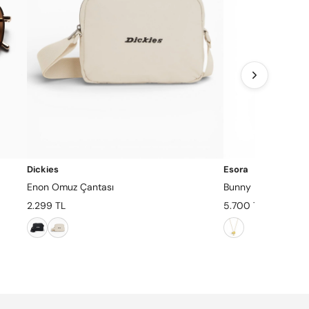
Dickies
Esora
Enon Omuz Çantası
Bunny Necklace - 
2.299 TL
5.700 TL