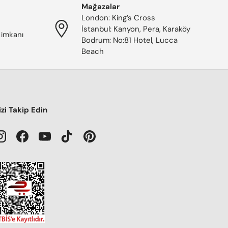
Mağazalar
London: King’s Cross
İstanbul: Kanyon, Pera, Karaköy
 imkanı
Bodrum: No:81 Hotel, Lucca
Beach
izi Takip Edin
Instagram
Facebook
YouTube
TikTok
Pinterest