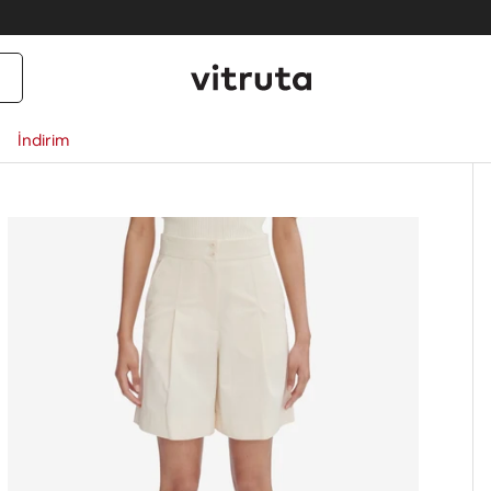
İndirim
ct_info