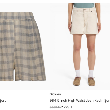
Dickies
Şort
984 5 Inch High Waist Jean Kadın Şor
2.729 TL
3.899 TL