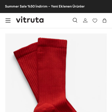
m -
Summer Sale %50 İndirim - Yeni Eklenen Ürünler
İçeriğe atla
Menü
Ara
Giriş
Sep
Ara
Gönder
Translation missing: tr.accessibility.skip_to_product_info