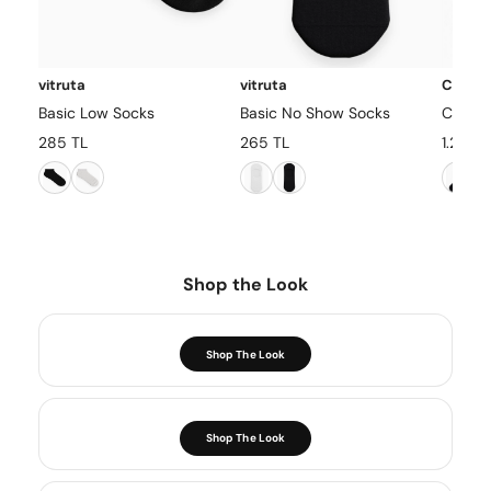
vitruta
vitruta
Carhar
Basic Low Socks
Basic No Show Socks
Chase
285 TL
265 TL
1.265 
Shop the Look
Shop The Look
Shop The Look