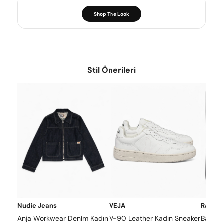
Shop The Look
Stil Önerileri
Nudie Jeans
VEJA
Rains
Anja Workwear Denim Kadın
V-90 Leather Kadın Sneaker
Backpa