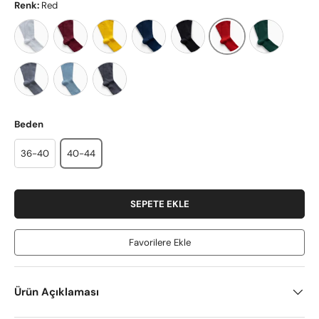
Renk:
Red
White
Burgundy
Yellow
Dark Navy
Black
Dark Green
Red
Light Grey
Baby Blue
Dark Grey
Beden
36-40
40-44
SEPETE EKLE
Favorilere Ekle
Ürün Açıklaması