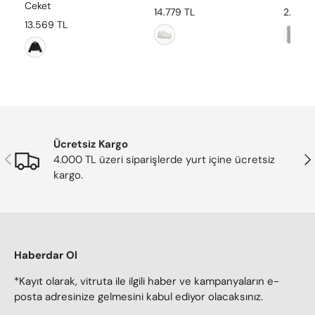
Ceket
14.779 TL
2.645 
13.569 TL
Ücretsiz Kargo
Önceki
Son
4.000 TL üzeri siparişlerde yurt içine ücretsiz
kargo.
Haberdar Ol
*Kayıt olarak, vitruta ile ilgili haber ve kampanyaların e-
posta adresinize gelmesini kabul ediyor olacaksınız.