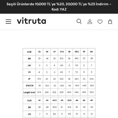
Ürünlerde 10.000 TL'ye %20, 20.000 TL'ye %25 İndirim -
Summer Sale %
İçeriğe atla
Kod: YAZ
Menü
Ara
Giriş
Sep
Ara
Gönder