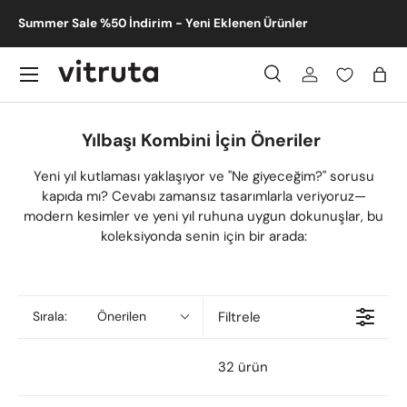
m -
Summer Sale %50 İndirim - Yeni Eklenen Ürünler
İçeriğe atla
Menü
Ara
Giriş
Sep
Ara
Gönder
Yılbaşı Kombini İçin Öneriler
Yeni yıl kutlaması yaklaşıyor ve "Ne giyeceğim?" sorusu
kapıda mı? Cevabı zamansız tasarımlarla veriyoruz—
modern kesimler ve yeni yıl ruhuna uygun dokunuşlar, bu
koleksiyonda senin için bir arada:
Filtrele
Sırala:
Önerilen
32 ürün