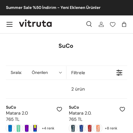
m -
Summer Sale %50 İndirim - Yeni Eklenen Ürünler
İçeriğe atla
Menü
Ara
Giriş
Sep
Ara
Gönder
SuCo
Filtrele
Sırala:
Önerilen
2 ürün
SuCo
SuCo
Matara 2.0
Matara 2.0.
765 TL
765 TL
R
R
E
E
+4 renk
+8 renk