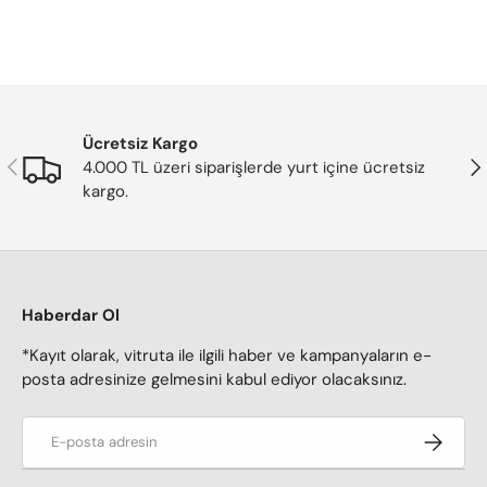
G
G
U
U
L
L
A
A
R
R
P
P
R
R
Ücretsiz Kargo
Önceki
Son
I
I
4.000 TL üzeri siparişlerde yurt içine ücretsiz
C
C
kargo.
E
E
7
7
6
6
5
5
T
T
Haberdar Ol
L
L
*Kayıt olarak, vitruta ile ilgili haber ve kampanyaların e-
posta adresinize gelmesini kabul ediyor olacaksınız.
E-posta adresi
Kaydol