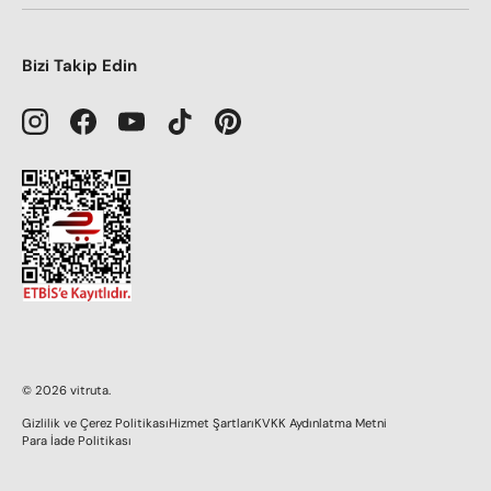
Bizi Takip Edin
Instagram
Facebook
YouTube
TikTok
Pinterest
© 2026
vitruta
.
Gizlilik ve Çerez Politikası
Hizmet Şartları
KVKK Aydınlatma Metni
Para İade Politikası