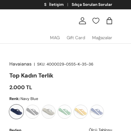
İletişim
Sıkça Sorulan Sorular
Giriş
Sepet
MAG
Gift Card
Mağazalar
Havaianas
|
SKU:
4000029-0555-K-35-36
Top Kadın Terlik
Satış fiyatı
2.000 TL
Renk:
Navy Blue
Black
White
Green
Pop Yellow
Marine Blue
Navy Blue
Ölçü Tablosu
Beden