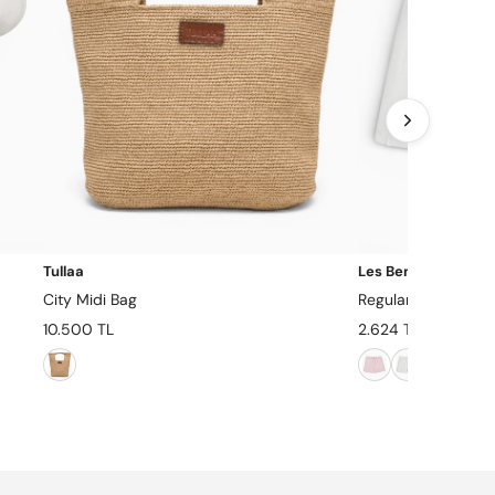
Tullaa
Les Benjamins
City Midi Bag
Regular Fit Kadın Ş
10.500 TL
2.624 TL