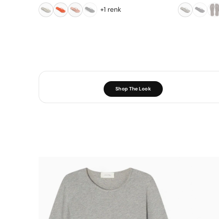
+1 renk
Shop The Look