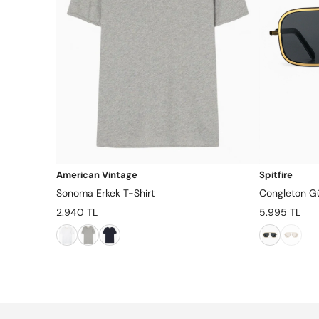
American Vintage
Spitfire
Sonoma Erkek T-Shirt
Congleton G
2.940 TL
5.995 TL