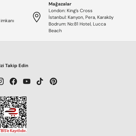
Mağazalar
London: King’s Cross
İstanbul: Kanyon, Pera, Karaköy
 imkanı
Bodrum: No:81 Hotel, Lucca
Beach
izi Takip Edin
Instagram
Facebook
YouTube
TikTok
Pinterest