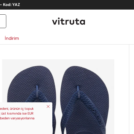
İndirim
ct_info
Kapat
edeni, ürünün iç topuk
ğ üst kısmında ise EUR
 beden varyasyonlarına