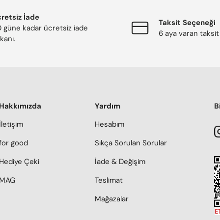
retsiz İade
Taksit Seçeneği
 güne kadar ücretsiz iade
6 aya varan taksit
kanı.
Hakkımızda
Yardım
B
İletişim
Hesabım
for good
Sıkça Sorulan Sorular
Hediye Çeki
İade & Değişim
MAG
Teslimat
Mağazalar