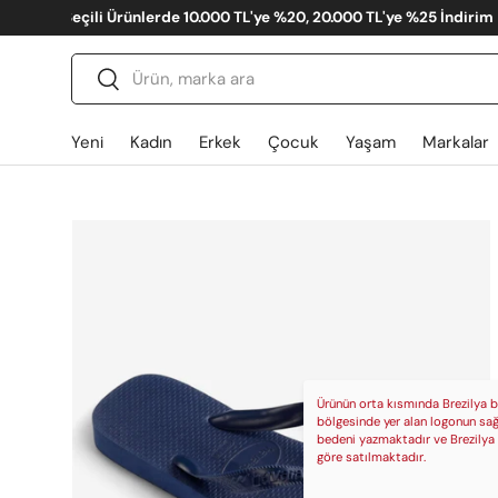
Summer Sale %50 İndirim - Yeni Eklenen Ürünler
İçeriğe atla
Ara
Gönder
Yeni
Kadın
Erkek
Çocuk
Yaşam
Markalar
Translation missing: tr.accessibility.skip_to_produ
Ürünün orta kısmında Brezilya b
bölgesinde yer alan logonun sa
bedeni yazmaktadır ve Brezilya
göre satılmaktadır.