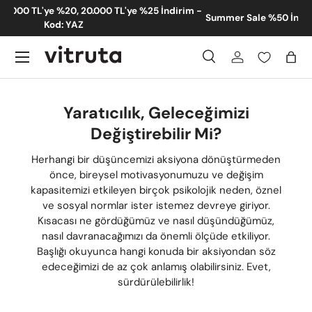
m -
Summer Sale %50 İndirim - Yeni Eklenen Ürünler
İçeriğe atla
Menü
Ara
Giriş
Sep
Ara
Gönder
Yaratıcılık, Geleceğimizi
Değiştirebilir Mi?
Herhangi bir düşüncemizi aksiyona dönüştürmeden
önce, bireysel motivasyonumuzu ve değişim
kapasitemizi etkileyen birçok psikolojik neden, öznel
ve sosyal normlar ister istemez devreye giriyor.
Kısacası ne gördüğümüz ve nasıl düşündüğümüz,
nasıl davranacağımızı da önemli ölçüde etkiliyor.
Başlığı okuyunca hangi konuda bir aksiyondan söz
edeceğimizi de az çok anlamış olabilirsiniz. Evet,
sürdürülebilirlik!