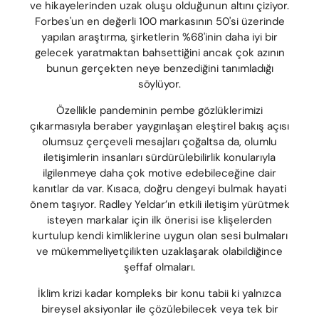
ve hikayelerinden uzak oluşu olduğunun altını çiziyor.
Forbes'un en değerli 100 markasının 50'si üzerinde
yapılan araştırma, şirketlerin %68'inin daha iyi bir
gelecek yaratmaktan bahsettiğini ancak çok azının
bunun gerçekten neye benzediğini tanımladığı
söylüyor.
Özellikle pandeminin pembe gözlüklerimizi
çıkarmasıyla beraber yaygınlaşan eleştirel bakış açısı
olumsuz çerçeveli mesajları çoğaltsa da, olumlu
iletişimlerin insanları sürdürülebilirlik konularıyla
ilgilenmeye daha çok motive edebileceğine dair
kanıtlar da var. Kısaca, doğru dengeyi bulmak hayati
önem taşıyor. Radley Yeldar’ın etkili iletişim yürütmek
isteyen markalar için ilk önerisi ise klişelerden
kurtulup kendi kimliklerine uygun olan sesi bulmaları
ve mükemmeliyetçilikten uzaklaşarak olabildiğince
şeffaf olmaları.
İklim krizi kadar kompleks bir konu tabii ki yalnızca
bireysel aksiyonlar ile çözülebilecek veya tek bir